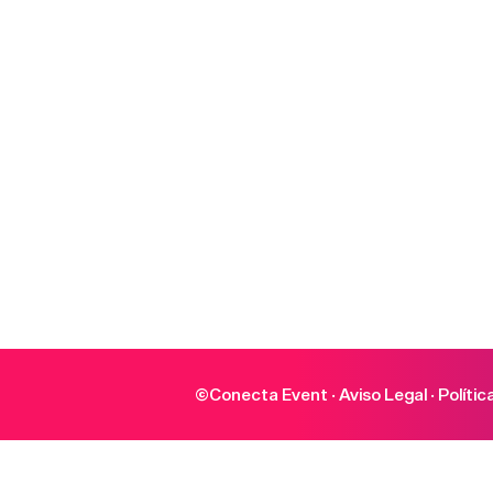
©Conecta Event ·
Aviso Legal
·
Polític