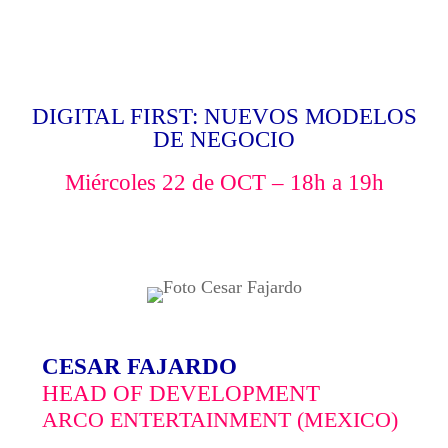
·} {· ·} {· ·} {· ·} {· ·} {· ·} {·
·} {· ·} {· ·} {· ·} {· ·} {· ·} {·
·} {· ·} {· ·} {· ·} {· ·} {· ·} {·
DIGITAL FIRST: NUEVOS MODELOS
·} {· ·} {· ·} {· ·} {· ·} {· ·} {·
DE NEGOCIO
·} {· ·} {· ·} {· ·} {· ·} {· ·} {·
Miércoles 22 de OCT – 18h a 19h
·} {· ·} {· ·} {· ·} {· ·} {· ·} {·
·} {· ·} {· ·} {· ·} {· ·} {· ·} {·
·} {· ·} {·
CESAR FAJARDO
HEAD OF DEVELOPMENT
ARCO ENTERTAINMENT (MEXICO)