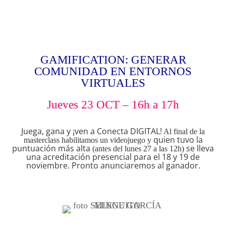
·} {· ·} {· ·} {· ·} {· ·} {· ·} {·
·} {· ·} {· ·} {· ·} {· ·} {· ·} {·
·} {· ·} {· ·} {· ·} {· ·} {· ·} {·
GAMIFICATION: GENERAR
·} {· ·} {· ·} {· ·} {· ·} {· ·} {·
COMUNIDAD EN ENTORNOS
VIRTUALES
·} {· ·} {· ·} {· ·} {· ·} {· ·} {·
·} {· ·} {· ·} {· ·} {· ·} {· ·} {·
Jueves 23 OCT – 16h a 17h
·} {· ·} {· ·} {· ·} {· ·} {· ·} {·
Juega, gana y ¡ven a Conecta DIGITAL!
Al final de la
quien tuvo la
masterclass habilitamos un videojuego y
·} {· ·} {·
puntuación más alta
se lleva
(antes del lunes 27 a las 12h)
una acreditación presencial para el 18 y 19 de
noviembre. Pronto anunciaremos al ganador.