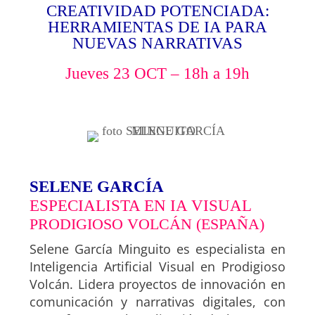
CREATIVIDAD POTENCIADA:
·} {· ·} {· ·} {· ·} {· ·} {· ·} {·
HERRAMIENTAS DE IA PARA
NUEVAS NARRATIVAS
·} {· ·} {· ·} {· ·} {· ·} {· ·} {·
·} {· ·} {· ·} {· ·} {· ·} {· ·} {·
Jueves 23 OCT – 18h a 19h
·} {· ·} {· ·} {· ·} {· ·} {· ·} {·
·} {· ·} {·
SELENE GARCÍA
ESPECIALISTA EN IA VISUAL
PRODIGIOSO VOLCÁN (ESPAÑA)
Selene García Minguito es especialista en
Inteligencia Artificial Visual en Prodigioso
Volcán. Lidera proyectos de innovación en
comunicación y narrativas digitales, con