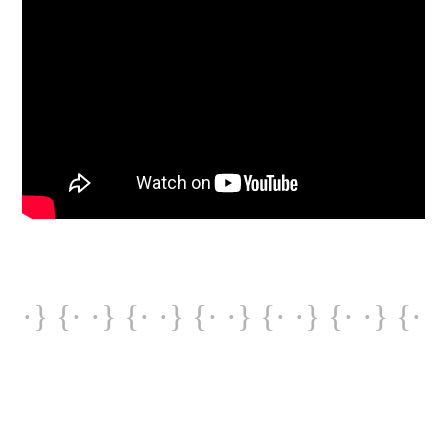
·} {· ·} {· ·} {· ·} {· ·} {· ·} {·
·} {· ·} {· ·} {· ·} {· ·} {· ·} {·
·} {· ·} {· ·} {· ·} {· ·} {· ·} {·
·} {· ·} {· ·} {· ·} {· ·} {· ·} {·