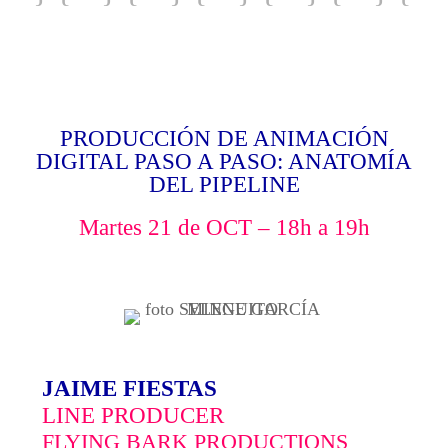
·} {· ·} {· ·} {· ·} {· ·} {· ·} {·
·} {· ·} {· ·} {· ·} {· ·} {· ·} {·
·} {· ·} {· ·} {· ·} {· ·} {· ·} {·
PRODUCCIÓN DE ANIMACIÓN
·} {· ·} {· ·} {· ·} {· ·} {· ·} {·
DIGITAL PASO A PASO: ANATOMÍA
DEL PIPELINE
·} {· ·} {· ·} {· ·} {· ·} {· ·} {·
·} {· ·} {· ·} {· ·} {· ·} {· ·} {·
Martes 21 de OCT – 18h a 19h
·} {· ·} {· ·} {· ·} {· ·} {· ·} {·
·} {· ·} {·
JAIME FIESTAS
LINE PRODUCER
FLYING BARK PRODUCTIONS