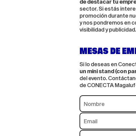
de destacar tu empr
sector. Si estás inte
promoción durante nues
y nos pondremos en co
visibilidad y publicidad
MESAS DE EM
Si lo deseas en Conect
un mini stand (con pa
del evento. Contáctano
de CONECTA Magaluf-