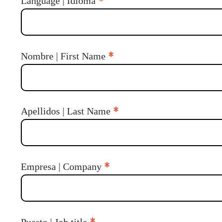
*
Language | Idioma
*
Nombre | First Name
*
Apellidos | Last Name
*
Empresa | Company
Puesto | Job title