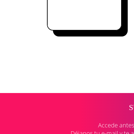
S
Accede antes 
Déjanos tu e-mail y te 