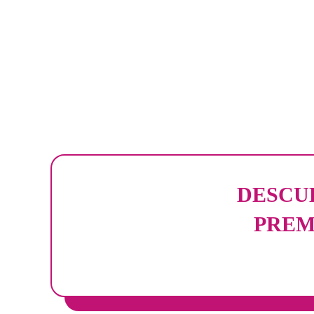
NNIVERSARY ∞ 25 AL 28 M
AYO 2026 ∞ EVENT CONECT
ONECTA ∞ 10TH ANNIVERSA
NNIVERSARY ∞ 25 AL 28 M
DESCU
PREM