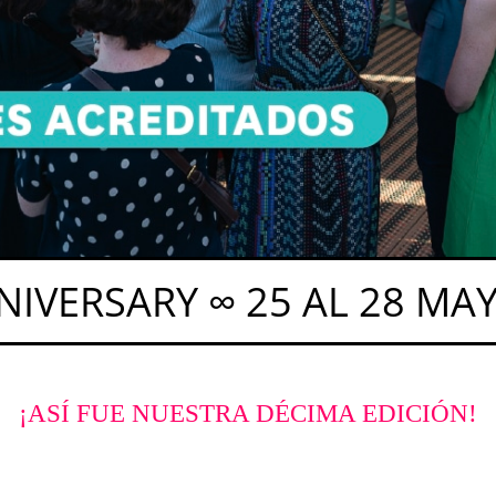
IVERSARY ∞ 25 AL 28 MA
AYO 2026 ∞ EVENT CONECT
A ∞ 10TH ANNIVERSARY ∞
¡ASÍ FUE NUESTRA DÉCIMA EDICIÓN!
RY ∞ 25 AL 28 MAYO 202