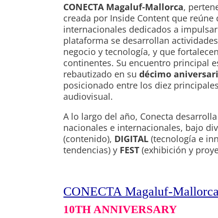
CONECTA Magaluf-Mallorca
, perte
creada por Inside Content que reúne 
internacionales dedicados a impulsar 
plataforma se desarrollan actividades
negocio y tecnología, y que fortalece
continentes. Su encuentro principa
rebautizado en su
décimo aniversar
posicionado entre los diez principale
audiovisual.
A lo largo del año, Conecta desarrolla
nacionales e internacionales, bajo d
(contenido),
DIGITAL
(tecnología e in
tendencias) y
FEST
(exhibición y proye
CONECTA Magaluf-Mallorc
10TH ANNIVERSARY