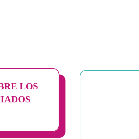
AYO 2026 ∞ EVENT CONECT
A ∞ 10TH ANNIVERSARY ∞
RY ∞ 25 AL 28 MAYO 202
AYO 2026 ∞
BRE LOS
IADOS