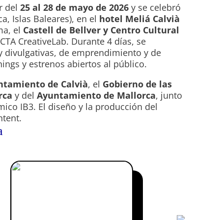
r del
25 al 28 de mayo de 2026
y se celebró
a, Islas Baleares), en el
hotel Meliá Calvià
ma, el
Castell de Bellver y Centro Cultural
A CreativeLab. Durante 4 días, se
 y divulgativas, de emprendimiento y de
ngs y estrenos abiertos al público.
ntamiento de Calvià
, el
Gobierno de las
rca
y del
Ayuntamiento de Mallorca
, junto
ico IB3. El diseño y la producción del
ntent.
a