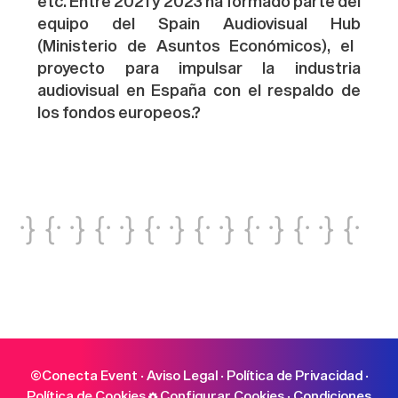
etc. Entre 2021 y 2023 ha formado parte del
equipo del
Spain
Audiovisual
Hub
(Ministerio de Asuntos
Económicos
), el
proyecto para impulsar la industria
audiovisual en España con el respaldo de
los fondos europeos.?
·} {· ·} {· ·} {· ·} {· ·} {· ·} {· ·} {·
·} {· ·} {· ·} {· ·} {· ·} {· ·} {· ·} {·
·} {· ·} {· ·} {· ·} {· ·} {· ·} {· ·} {·
·} {· ·} {· ·} {· ·} {· ·} {· ·} {· ·} {·
·} {· ·} {· ·} {· ·} {· ·} {· ·} {· ·} {·
©Conecta Event ·
Aviso Legal
·
Política de Privacidad
·
Política de Cookies
Configurar Cookies
·
Condiciones