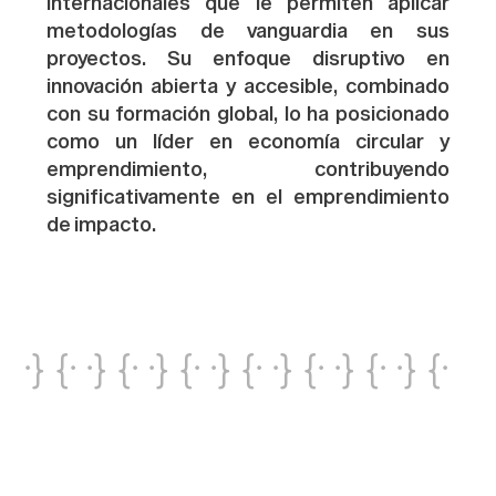
internacionales que le permiten aplicar
metodologías de vanguardia en sus
proyectos. Su enfoque disruptivo en
innovación abierta y accesible, combinado
con su formación global, lo ha posicionado
como un líder en economía circular y
emprendimiento, contribuyendo
significativamente en el emprendimiento
de impacto.
·} {· ·} {· ·} {· ·} {· ·} {· ·} {· ·} {·
·} {· ·} {· ·} {· ·} {· ·} {· ·} {· ·} {·
·} {· ·} {· ·} {· ·} {· ·} {· ·} {· ·} {·