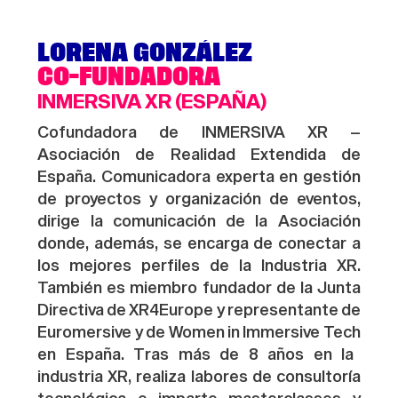
·} {· ·} {· ·} {· ·} {· ·} {· ·} {· ·} {·
·} {· ·} {· ·} {· ·} {· ·} {· ·} {· ·} {·
LORENA GONZÁLEZ
·} {· ·} {· ·} {· ·} {· ·} {· ·} {· ·} {·
CO-FUNDADORA
INMERSIVA XR (ESPAÑA)
·} {· ·} {· ·} {· ·} {· ·} {· ·} {· ·} {·
Cofundadora de INMERSIVA XR –
·} {·
Asociación de Realidad Extendida de
España.
Comunicadora experta en gestión
de proyectos y organización de eventos,
dirige la comunicación de la Asociación
donde
,
además, se encarga de conectar a
los mejores perfiles de la Industria XR.
También es miembro fundador de la Junta
Directiva de XR4Europe y representante de
Euromersive
y de
Women
in
Immersive
Tech
en España. Tras más de 8 años en la
industria XR, realiza labores de consultoría