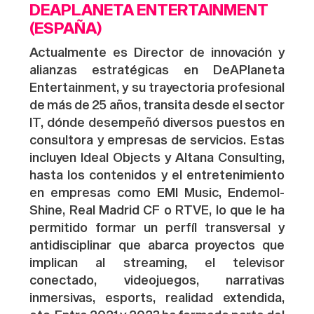
DEAPLANETA
ENTERTAINMENT
·} {·
(ESPAÑA)
Actualmente es
D
irector
de innovación y
alianzas estratégicas en
DeAPlaneta
Entertainment
, y s
u trayectoria profesional
de más de 25 años, transita desde el sector
IT, dónde desempeñó diversos puestos en
consultora y
empresas de servicios
. Estas
incluyen
Ideal
Obje
ct
s
y Altana
Consulting
,
hasta los contenidos y el entretenimiento
en empresas como EMI Music,
Endemol-
Shine
, Real Madrid CF o RTVE, lo que le ha
permitido formar un
perfíl
transversal y
antidisciplinar que abarca proyectos que
implican al
streaming
, el televisor
conectado, videojuegos, narrativas
inmersivas,
esports
, realidad extendida,