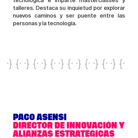
tecnológica e imparte
masterclasses
y
talleres. Destaca su inquietud por explorar
nuevos caminos y ser puente entre las
personas y la tecnología.
·} {· ·} {· ·} {· ·} {· ·} {· ·} {· ·} {·
·} {· ·} {· ·} {· ·} {· ·} {· ·} {· ·} {·
·} {· ·} {· ·} {· ·} {· ·} {· ·} {· ·} {·
·} {· ·} {· ·} {· ·} {· ·} {· ·} {· ·} {·
·} {· ·} {· ·} {· ·} {· ·} {· ·} {· ·} {·
PACO ASENSI
·} {· ·} {· ·} {· ·} {· ·} {· ·} {· ·} {·
DIRECTOR DE INNOVACIÓN Y
ALIANZAS ESTRATÉGICAS
·} {· ·} {· ·} {· ·} {· ·} {· ·} {· ·} {·