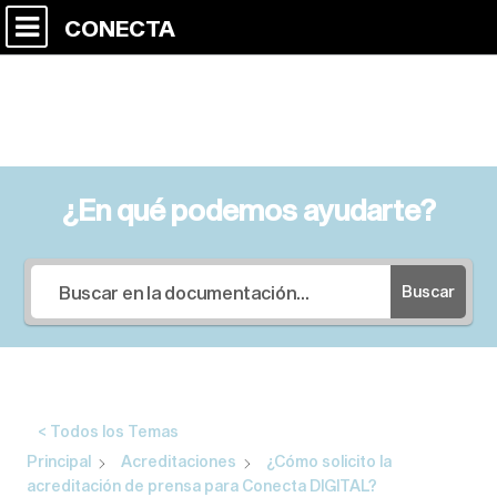
CONECTA
¿En qué podemos ayudarte?
Buscar
< Todos los Temas
Principal
Acreditaciones
¿Cómo solicito la
acreditación de prensa para Conecta DIGITAL?