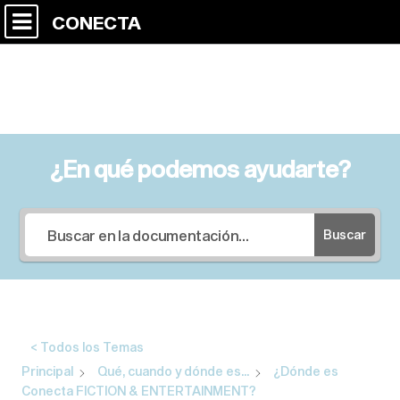
CONECTA
¿En qué podemos ayudarte?
Buscar
< Todos los Temas
Principal
Qué, cuando y dónde es...
¿Dónde es
Conecta FICTION & ENTERTAINMENT?