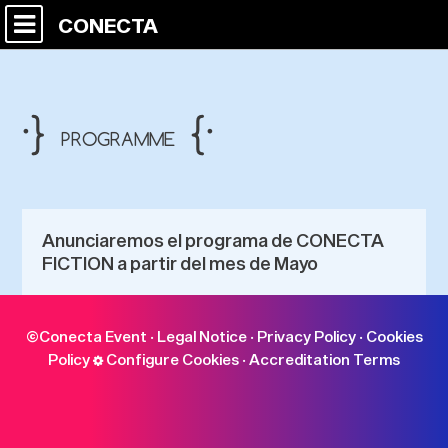
CONECTA
·}
{·
PROGRAMME
Anunciaremos el programa de CONECTA
FICTION a partir del mes de Mayo
©Conecta Event ·
Legal Notice
·
Privacy Policy
·
Cookies
Policy
Configure Cookies
·
Accreditation Terms