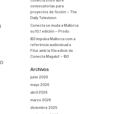
Conecta 2026 abre
convocatorias para
proyectos de ficción – The
Daily Television
Conecta se muda a Mallorca
l
su 10.ª edición – Produ
IB3 impulsa Mallorca com a
referència audiovisual a
Fitur amb la 10a edició de
Conecta Magaluf – IB3
IO
Archivos
junio 2026
mayo 2026
abril 2026
marzo 2026
diciembre 2025