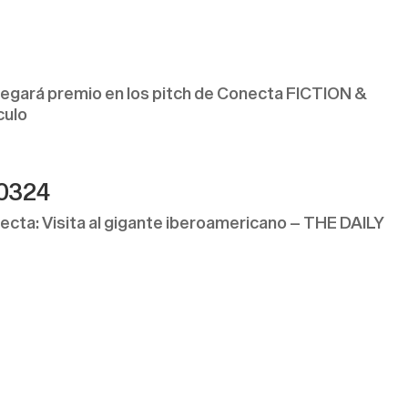
ará premio en los pitch de Conecta FICTION &
culo
70324
cta: Visita al gigante iberoamericano – THE DAILY