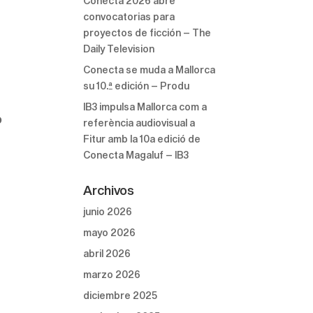
Conecta 2026 abre
convocatorias para
proyectos de ficción – The
Daily Television
Conecta se muda a Mallorca
su 10.ª edición – Produ
IB3 impulsa Mallorca com a
lo
referència audiovisual a
Fitur amb la 10a edició de
Conecta Magaluf – IB3
Archivos
junio 2026
mayo 2026
abril 2026
marzo 2026
diciembre 2025